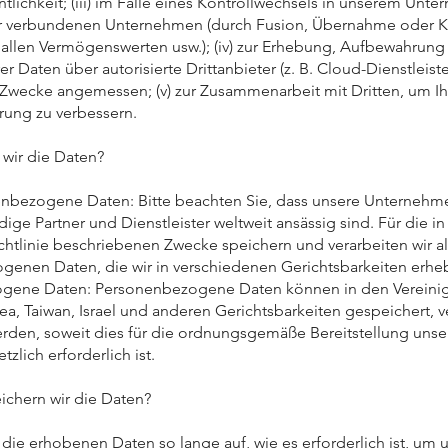
tlichkeit; (iii) im Falle eines Kontrollwechsels in unserem Un
r verbundenen Unternehmen (durch Fusion, Übernahme oder K
allen Vermögenswerten usw.); (iv) zur Erhebung, Aufbewahrun
er Daten über autorisierte Drittanbieter (z. B. Cloud-Dienstleiste
 Zwecke angemessen; (v) zur Zusammenarbeit mit Dritten, um Ih
rung zu verbessern.
wir die Daten?
nbezogene Daten: Bitte beachten Sie, dass unsere Unternehm
ige Partner und Dienstleister weltweit ansässig sind. Für die in
chtlinie beschriebenen Zwecke speichern und verarbeiten wir al
enen Daten, die wir in verschiedenen Gerichtsbarkeiten erhe
gene Daten: Personenbezogene Daten können in den Vereinig
ea, Taiwan, Israel und anderen Gerichtsbarkeiten gespeichert, v
rden, soweit dies für die ordnungsgemäße Bereitstellung unse
zlich erforderlich ist.
ichern wir die Daten?
die erhobenen Daten so lange auf, wie es erforderlich ist, um 