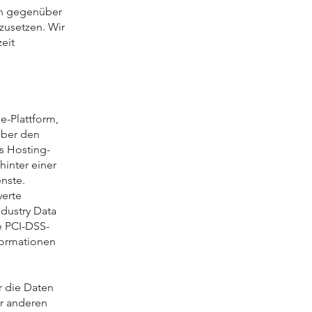
nen gegenüber
zusetzen. Wir
eit
e-Plattform,
über den
s Hosting-
hinter einer
enste.
werte
dustry Data
e PCI-DSS-
formationen
r die Daten
er anderen