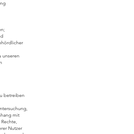
ung
en;
nd
ehördlicher
u unseren
n
zu betreiben
Untersuchung,
nhang mit
r Rechte,
erer Nutzer