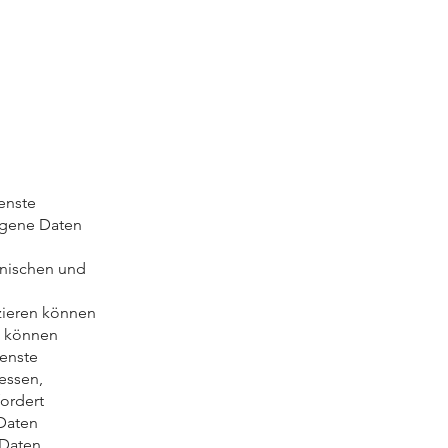
enste
ogene Daten
hnischen und
izieren können
n können
enste
essen,
ordert
Daten
Daten,