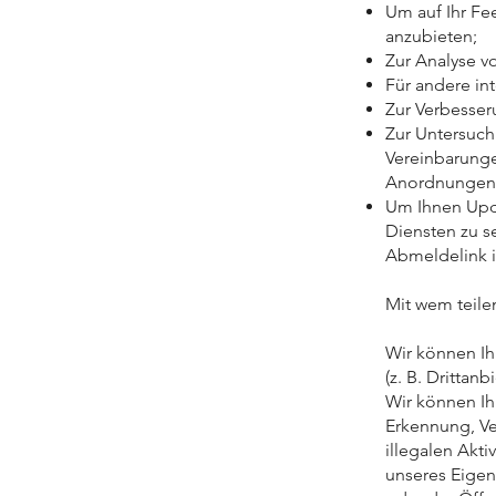
Um auf Ihr Fe
anzubieten;
Zur Analyse v
Für andere in
Zur Verbesser
Zur Untersuch
Vereinbarunge
Anordnungen
Um Ihnen Upda
Diensten zu s
Abmeldelink i
Mit wem teile
Wir können Ih
(z. B. Drittan
Wir können Ih
Erkennung, V
illegalen Akti
unseres Eigen