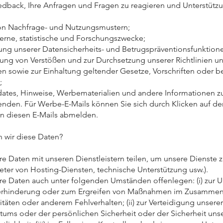
edback, Ihre Anfragen und Fragen zu reagieren und Unterstütz
on Nachfrage- und Nutzungsmustern;
terne, statistische und Forschungszwecke;
ung unserer Datensicherheits- und Betrugspräventionsfunktion
ung von Verstößen und zur Durchsetzung unserer Richtlinien u
n sowie zur Einhaltung geltender Gesetze, Vorschriften oder b
;
tes, Hinweise, Werbematerialien und andere Informationen z
enden. Für Werbe-E-Mails können Sie sich durch Klicken auf de
n diesen E-Mails abmelden.
n wir diese Daten?
re Daten mit unseren Dienstleistern teilen, um unsere Dienste 
bieter von Hosting-Diensten, technische Unterstützung usw.).
re Daten auch unter folgenden Umständen offenlegen: (i) zur 
erhinderung oder zum Ergreifen von Maßnahmen im Zusamme
vitäten oder anderem Fehlverhalten; (ii) zur Verteidigung unsere
tums oder der persönlichen Sicherheit oder der Sicherheit uns