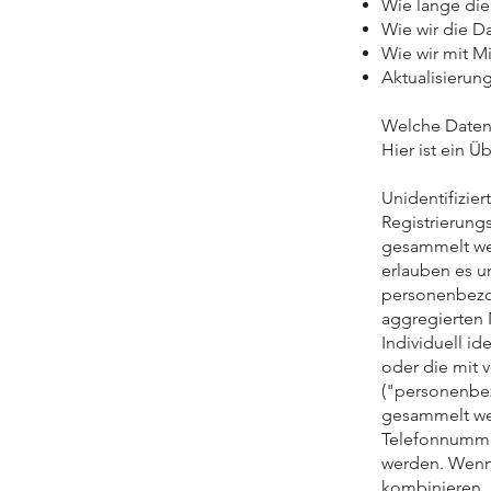
Wie lange di
Wie wir die D
Wie wir mit 
Aktualisierun
Welche Daten
Hier ist ein Ü
Unidentifizier
Registrierung
gesammelt we
erlauben es u
personenbezog
aggregierten
Individuell id
oder die mit 
("personenbe
gesammelt we
Telefonnummer
werden. Wenn
kombinieren,