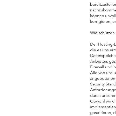
bereitzustell
nachzukommen,
können unvol
korrigieren, 
Wie schützen 
Der Hosting-D
die es uns er
Datenspeiche
Anbieters ges
Firewall und b
Alle von uns 
angebotenen 
Security Stand
Anforderungen
durch unseren
Obwohl wir u
implementiere
garantieren, 