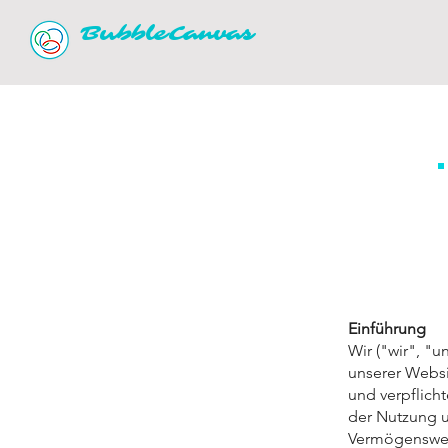
BubbleCanvas
Einführung
Wir ("wir", "
unserer Websi
und verpflich
der Nutzung 
Vermögenswert