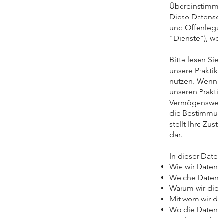
Übereinstimm
Diese Datensc
und Offenlegu
"Dienste"), we
Bitte lesen Si
unsere Praktik
nutzen. Wenn 
unseren Prakt
Vermögenswert
die Bestimmun
stellt Ihre Z
dar.
In dieser Date
Wie wir Date
Welche Daten
Warum wir di
Mit wem wir d
Wo die Daten