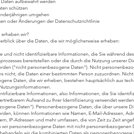
e Daten aufbewahrt werden
aten schützen
Minderjährigen umgehen
gen oder Änderungen der Datenschutzrichtlinie
 erheben wir?
berblick über die Daten, die wir möglicherweise erheben:
te und nicht identifizierbare Informationen, die Sie während des
sprozesses bereitstellen oder die durch die Nutzung unserer Di
rden ("nicht personenbezogene Daten"). Nicht personenbez
ns nicht, die Daten einer bestimmten Person zuzuordnen. Nicht
ene Daten, die wir erheben, bestehen hauptsächlich aus tec
 Nutzungsinformationen.
entifizierbare Informationen, also Informationen, die Sie identif
vertretbarem Aufwand zu Ihrer Identifizierung verwendet werde
zogene Daten"). Personenbezogene Daten, die über unsere Di
rden, können Informationen wie Namen, E-Mail-Adressen, Adr
n, IP-Adressen und mehr umfassen, die von Zeit zu Zeit angef
 wir personenbezogene Daten mit nicht personenbezogenen 
 behandeln wir die kombinierten Daten als personenbezogene 