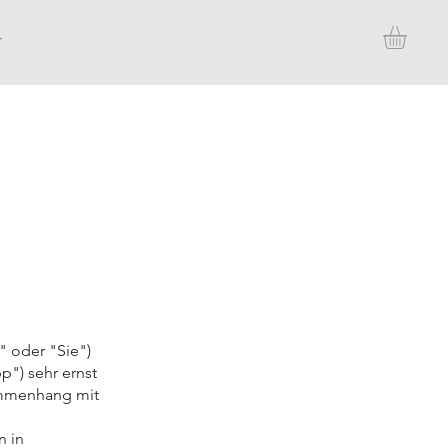
t
" oder "Sie")
") sehr ernst
sammenhang mit
n in