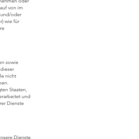
ternehmen oder
auf von im
g und/oder
r) wie für
re
en sowie
 dieser
le nicht
ben.
ten Staaten,
erarbeitet und
rer Dienste
unsere Dienste