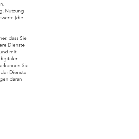
n.
ng, Nutzung
werte (die
her, dass Sie
sere Dienste
 und mit
digitalen
 erkennen Sie
 der Dienste
ngen daran