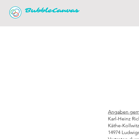
BubbleCanvas
Angaben gem
Karl-Heinz Ric
Käthe-Kollwitz
14974 Ludwig