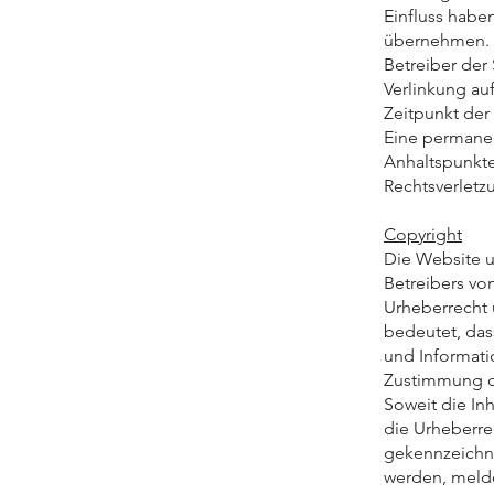
Einfluss habe
übernehmen. Fü
Betreiber der 
Verlinkung au
Zeitpunkt der
Eine permanen
Anhaltspunkte
Rechtsverletz
Copyright
Die Website u
Betreibers vo
Urheberrecht 
bedeutet, das
und Informati
Zustimmung d
Soweit die Inh
die Urheberrec
gekennzeichne
werden, melde