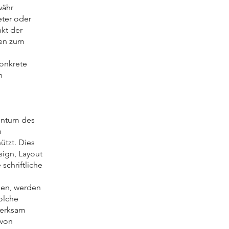
währ
eter oder
nkt der
ren zum
konkrete
n
gentum des
n
ützt. Dies
sign, Layout
schriftliche
den, werden
solche
merksam
 von