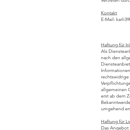
Vertreten durc
Kontakt
E-Mail:
karli
Haftung für In
Als Dienstean
nach den allg
Diensteanbiet
Informationen
rechtswidrige 
Verpflichtung
allgemeinen G
erst ab dem Z
Bekanntwerden
umgehend ent
Haftung für Li
Das Angebot en