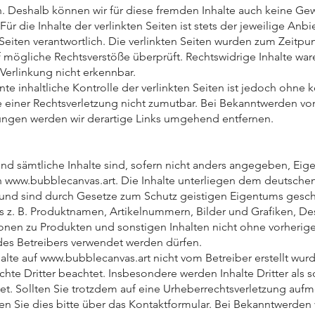
n. Deshalb können wir für diese fremden Inhalte auch keine Ge
r die Inhalte der verlinkten Seiten ist stets der jeweilige Anbi
Seiten verantwortlich. Die verlinkten Seiten wurden zum Zeitpu
f mögliche Rechtsverstöße überprüft. Rechtswidrige Inhalte wa
 Verlinkung nicht erkennbar.
te inhaltliche Kontrolle der verlinkten Seiten ist jedoch ohne 
 einer Rechtsverletzung nicht zumutbar. Bei Bekanntwerden vo
ungen werden wir derartige Links umgehend entfernen.
nd sämtliche Inhalte sind, sofern nicht anders angegeben, Ei
n
www.bubblecanvas.art
. Die Inhalte unterliegen dem deutsche
und sind durch Gesetze zum Schutz geistigen Eigentums gesch
s z. B. Produktnamen, Artikelnummern, Bilder und Grafiken, De
onen zu Produkten und sonstigen Inhalten nicht ohne vorherige 
es Betreibers verwendet werden dürfen.
alte auf
www.bubblecanvas.art
nicht vom Betreiber erstellt wur
hte Dritter beachtet. Insbesondere werden Inhalte Dritter als 
t. Sollten Sie trotzdem auf eine Urheberrechtsverletzung auf
n Sie dies bitte über das Kontaktformular. Bei Bekanntwerden