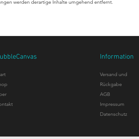
ungen werden derartige Inhalte umgehend entfernt.
ubbleCanvas
Information
art
Versand und
hop
Rückgabe
ber
AGB
ontakt
Impressum
Datenschutz