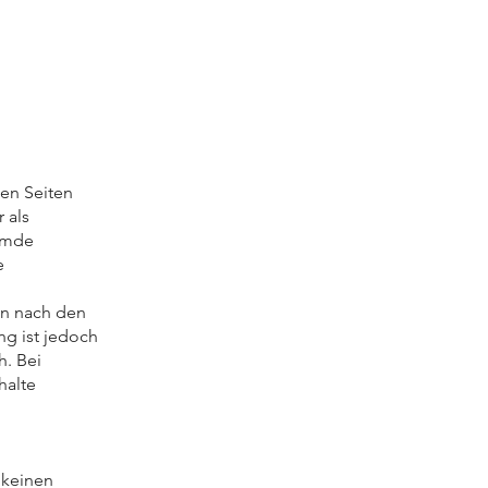
sen Seiten
 als
remde
e
en nach den
ng ist jedoch
h. Bei
halte
 keinen