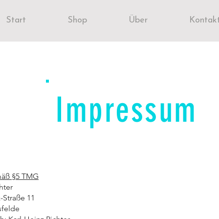
Start
Shop
Über
Kontak
Impressum
äß §5 TMG
hter
-Straße 11
sfelde