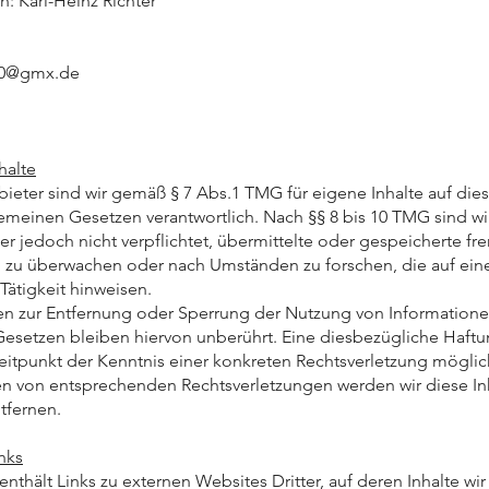
h: Karl-Heinz Richter
390@gmx.de
halte
bieter sind wir gemäß § 7 Abs.1 TMG für eigene Inhalte auf die
emeinen Gesetzen verantwortlich. Nach §§ 8 bis 10 TMG sind wir
er jedoch nicht verpflichtet, übermittelte oder gespeicherte f
 zu überwachen oder nach Umständen zu forschen, die auf ein
Tätigkeit hinweisen.
en zur Entfernung oder Sperrung der Nutzung von Information
esetzen bleiben hiervon unberührt. Eine diesbezügliche Haftu
eitpunkt der Kenntnis einer konkreten Rechtsverletzung möglic
 von entsprechenden Rechtsverletzungen werden wir diese In
fernen.
nks
thält Links zu externen Websites Dritter, auf deren Inhalte wir